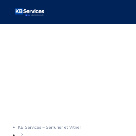
VOTRE ARTICLE
Pourquoi
changer vos
serrures après
un
déménagement
KB Services – Serrurier et Vitrier
5