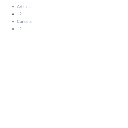
Articles
5
Conseils
5
Pourquoi changer vos serrures après un
déménagement