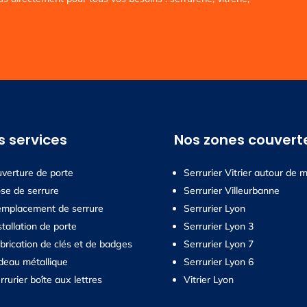
s services
Nos zones couvert
verture de porte
Serrurier Vitrier autour de m
se de serrure
Serrurier Villeurbanne
mplacement de serrure
Serrurier Lyon
stallation de porte
Serrurier Lyon 3
brication de clés et de badges
Serrurier Lyon 7
deau métallique
Serrurier Lyon 6
rrurier boîte aux lettres
Vitrier Lyon