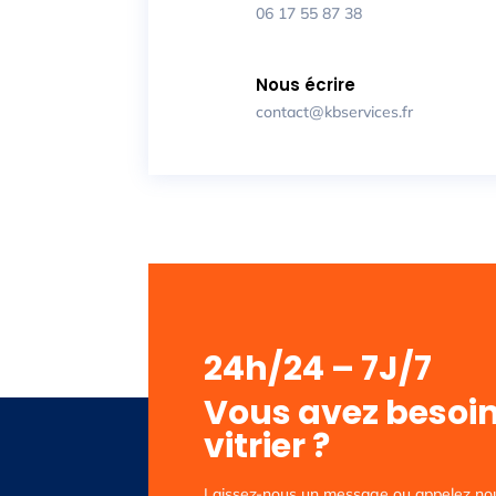
06 17 55 87 38
Nous écrire
contact@kbservices.fr
24h/24 – 7J/7
Vous avez besoin
vitrier ?
Laissez-nous un message ou appelez nous 