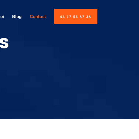
oi
Blog
Contact
06 17 55 87 38
s