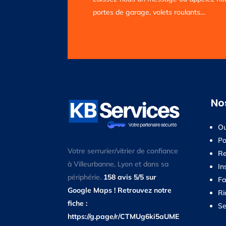
portes de garage, volets roulants…
No
Ou
Po
Votre serrurier/vitrier de confiance
Re
à Villeurbanne, Lyon et dans sa
In
périphérie.
158 avis 5/5 sur
Fa
Google Maps ! Retrouvez notre
Ri
fiche :
Se
https://g.page/r/CTMUg6ki5aUME