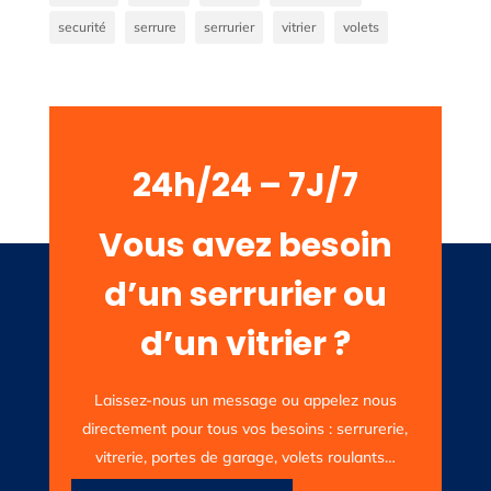
securité
serrure
serrurier
vitrier
volets
24h/24 – 7J/7
Vous avez besoin
d’un serrurier ou
d’un vitrier ?
Laissez-nous un message ou appelez nous
directement pour tous vos besoins : serrurerie,
vitrerie, portes de garage, volets roulants…