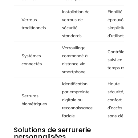
Installation de
Fiabilité
Verrous
verrous de
éprouvée,
traditionnels
sécurité
simplicité
standards
d’utilisation
Verrouillage
Contrôle et
Systèmes
commandé à
suivi en
connectés
distance via
temps réel
smartphone
Identification
Haute
par empreinte
sécurité,
Serrures
digitale ou
confort
biométriques
reconnaissance
d’accès
faciale
sans clé
Solutions de serrurerie
personnalisées