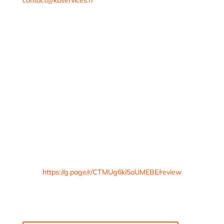
https://g.page/r/CTMUg6ki5aUMEBE/review