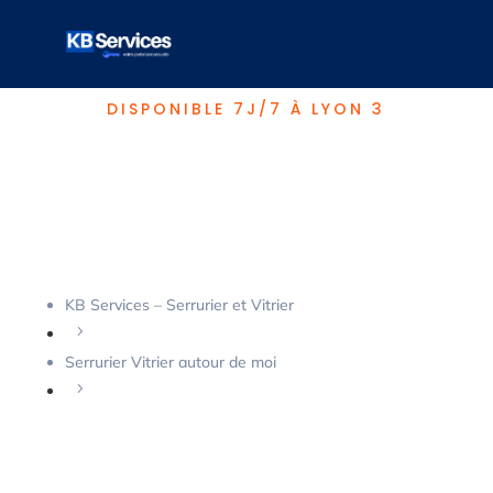
KB SERVICES, VOTRE SERRURIER
DISPONIBLE 7J/7 À LYON 3
Serrurier Lyon 3
69003
KB Services – Serrurier et Vitrier
5
Serrurier Vitrier autour de moi
5
Serrurier Lyon 3 69003