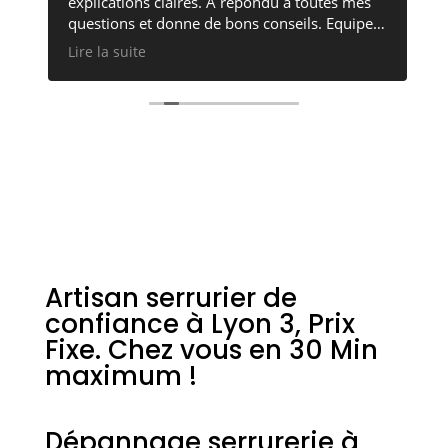
explications claires. A répondu à toutes mes
questions et donne de bons conseils. Equipe
sérieuse, professionnelle et sympathique !
Lire la suite
Artisan serrurier de
confiance à Lyon 3, Prix
Fixe. Chez vous en 30 Min
maximum !
Dépannage serrurerie à