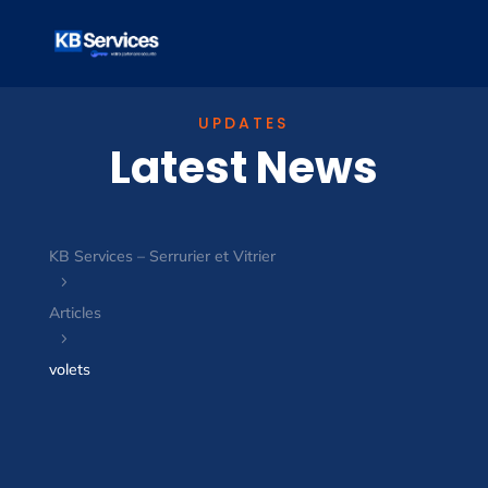
UPDATES
Latest News
KB Services – Serrurier et Vitrier
5
Articles
5
volets