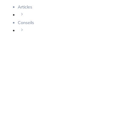
Articles
5
Conseils
5
Les meilleurs systèmes de verrouillage pour des
portes de cave