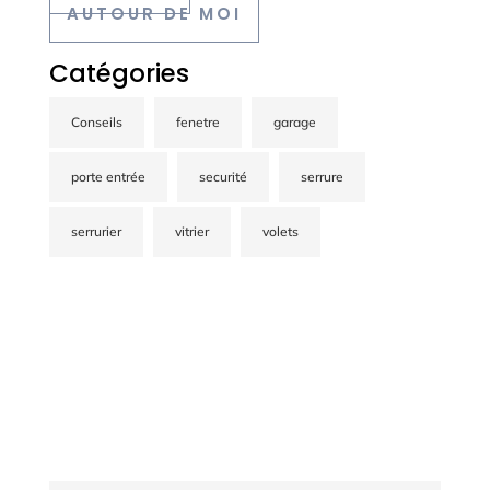
AUTOUR DE MOI
Catégories
Conseils
fenetre
garage
porte entrée
securité
serrure
serrurier
vitrier
volets