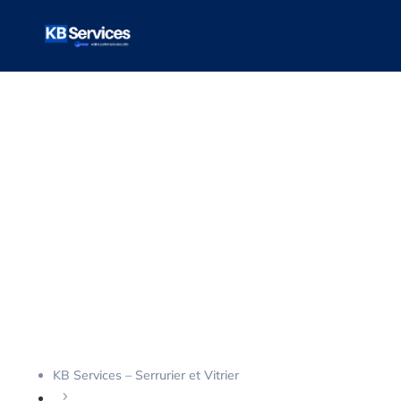
VOTRE ARTICLE
Les meilleurs
systèmes de
verrouillage pour
des portes de
cave
KB Services – Serrurier et Vitrier
5