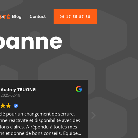
ITÉ
oi
Blog
Contact
06 17 55 87 38
rbanne
Audrey TRUONG
Véro P
2025-02-19
2025-02-17
pelé pour un changement de serrure.
Société très sérieu
ne réactivité et disponibilité avec des
demandée très bie
tions claires. A répondu à toutes mes
ns et donne de bons conseils. Equipe