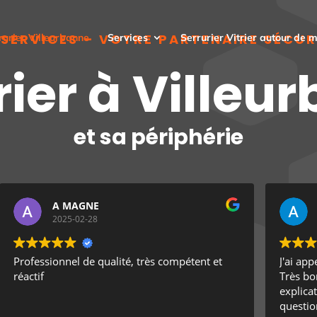
 SERVICES – VOTRE PARTENAIRE SÉCUR
rurier Villeurbanne
Services
Serrurier Vitrier autour de m
rier à Villeu
et sa périphérie
A MAGNE
2025-02-28
Professionnel de qualité, très compétent et
J'ai ap
réactif
Très bon
explica
questio