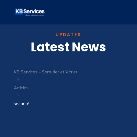
UPDATES
Latest News
KB Services – Serrurier et Vitrier
5
Articles
5
securité