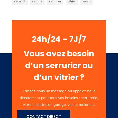
securité
serrure
serrurier
vitrier
volets
24h/24 – 7J/7
Vous avez besoin
d’un serrurier ou
d’un vitrier ?
Laissez-nous un message ou appelez nous
directement pour tous vos besoins : serrurerie,
vitrerie, portes de garage, volets roulants…
CONTACT DIRECT