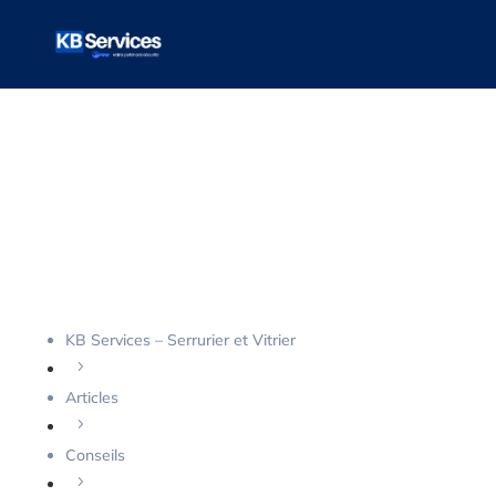
VOTRE ARTICLE
Les solutions
pour éviter de
perdre vos clés
KB Services – Serrurier et Vitrier
5
Articles
5
Conseils
5