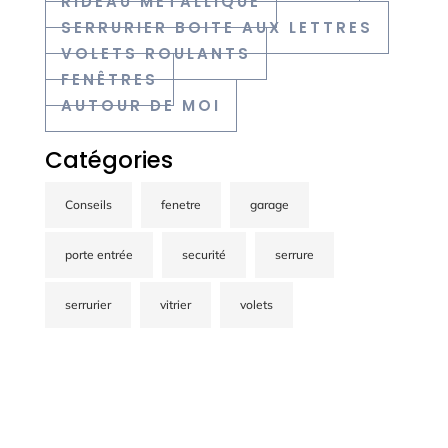
RIDEAU MÉTALLIQUE
SERRURIER BOITE AUX LETTRES
VOLETS ROULANTS
FENÊTRES
AUTOUR DE MOI
Catégories
Conseils
fenetre
garage
porte entrée
securité
serrure
serrurier
vitrier
volets