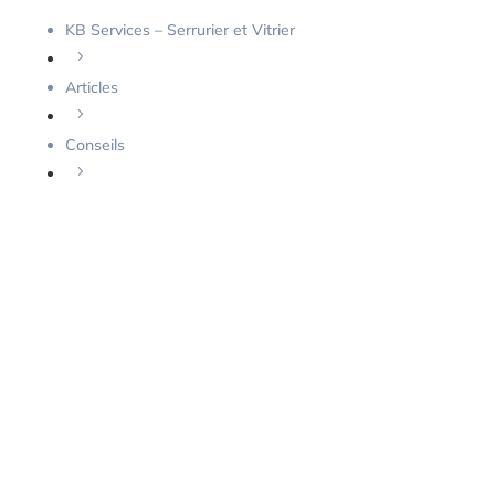
KB Services – Serrurier et Vitrier
5
Articles
5
Conseils
5
Choisir un verrou de sécurité pour un balcon ou une
terrasse : conseils et astuces