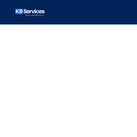
VOTRE ARTICLE
Choisir un verrou
de sécurité pour
un balcon ou une
terrasse :
conseils et
astuces